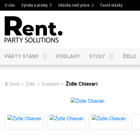
O nás
Výroba a prodej
Ukázka naší práce
Časté otázky
PÁRTY STANY
PODLAHY
STOLY
ŽIDLE
Židle Chiavari
Úvod
Židle
Svatební