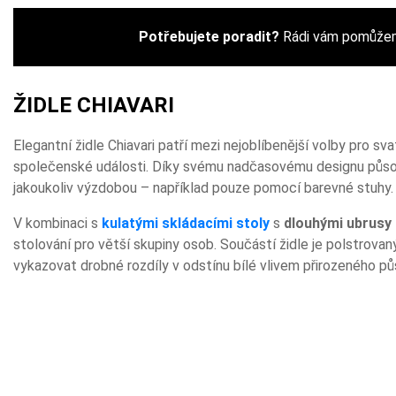
Potřebujete poradit?
Rádi vám pomůžeme
ŽIDLE CHIAVARI
Elegantní židle Chiavari patří mezi nejoblíbenější volby pro svat
společenské události. Díky svému nadčasovému designu působí 
jakoukoliv výzdobou – například pouze pomocí barevné stuhy
V kombinaci s
kulatými skládacími stoly
s
dlouhými ubrusy 
stolování pro větší skupiny osob. Součástí židle je polstrova
vykazovat drobné rozdíly v odstínu bílé vlivem přirozeného pů