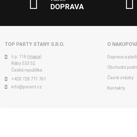
DOPRAVA
TOP PARTY STANY S.R.O.
O NAKUPOVÁ
č.p. 116
(mapa)
Doprava a plat
Ráby 533 52
Obchodní podm
Česká republika
Časté otázky
+420 728 771 761
info@psrent.cz
Kontakty