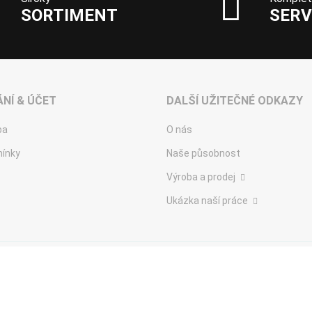
SORTIMENT
SERV
NÍ & ÚČET
DALŠÍ UŽITEČNÉ ODKAZY
ba
O nás
ínky
Naše působnost
Výroba a prodej
Ukázka naší práce