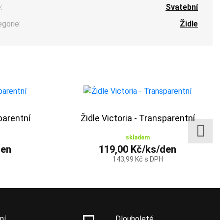
:
Svatební
egorie:
Židle
parentní
Židle Victoria - Transparentní
skladem
den
119,00 Kč/ks/den
143,99 Kč s DPH
ní
Dlouholeté