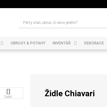
Hledat
UBRUSY & POTAHY
INVENTÁŘ
DEKORACE
Židle Chiavari
Další