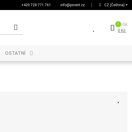
+420 728 771 761
info@psrent.cz
│
CZ (Čeština)
KOŠÍK
0 Kč
OSTATNÍ