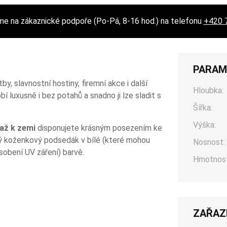
 na zákaznické podpoře (Po-Pá, 8-16 hod.) na telefonu
+420 
PARAM
by, slavnostní hostiny, firemní akce i další
Hloubka:
luxusně i bez potahů a snadno ji lze sladit s
.
Šířka:
Výška:
až k zemi
disponujete krásným posezením ke
ný koženkový podsedák v bílé (
které mohou
Nosnost:
sobení UV záření) barvě.
Hmotnost
ZAŘAZ