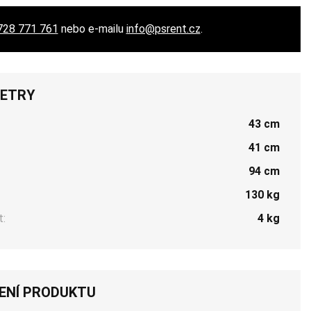
728 771 761
nebo e-mailu
info@psrent.cz
.
ETRY
43 cm
41 cm
94 cm
130 kg
:
4 kg
ENÍ PRODUKTU