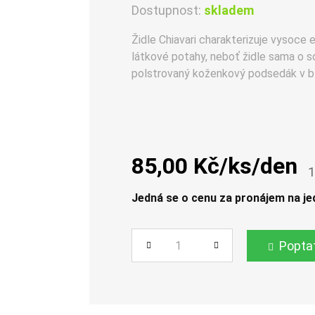
Dostupnost:
skladem
Židle Chiavari charakterizuje vysoce
látkové potahy, neboť židle sama o s
polstrovaný koženkový podsedák v bí
85,00 Kč/ks/den
1
Jedná se o cenu za pronájem na je
Popta
Počet