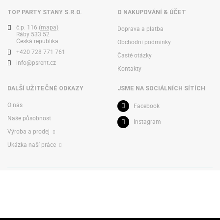
TOP PARTY STANY S.R.O.
O NAKUPOVÁNÍ & ÚČET
č.p. 116
(mapa)
Doprava a platba
Ráby 533 52
Česká republika
Obchodní podmínky
+420 728 771 761
Časté otázky
info@psrent.cz
Kontakty
DALŠÍ UŽITEČNÉ ODKAZY
JSME NA SOCIÁLNÍCH SÍTÍCH
O nás
Facebook
Naše působnost
Instagram
Výroba a prodej
Ukázka naší práce