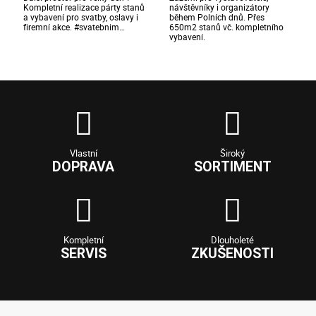
Kompletní realizace párty stanů
návštěvníky i organizátory
a vybavení pro svatby, oslavy i
během Polních dnů. Přes
firemní akce. #svatebnim…
650m2 stanů vč. kompletního
vybavení.
Vlastní
Široký
DOPRAVA
SORTIMENT
Kompletní
Dlouholeté
SERVIS
ZKUŠENOSTI