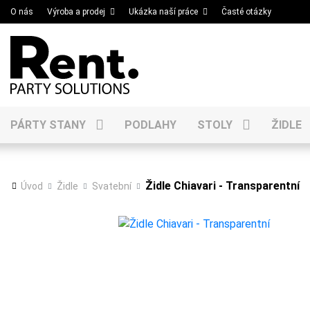
O nás
Výroba a prodej
Ukázka naší práce
Časté otázky
PÁRTY STANY
PODLAHY
STOLY
ŽIDLE
Židle Chiavari - Transparentní
Úvod
Židle
Svatební