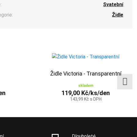
:
Svatební
egorie:
Židle
Židle Victoria - Transparentní
skladem
en
119,00 Kč/ks/den
143,99 Kč s DPH
ní
Dlouholeté