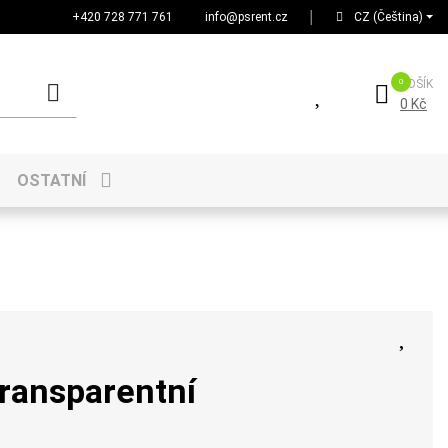
+420 728 771 761
info@psrent.cz
│
CZ (Čeština)
KOŠÍK
0 Kč
OSTATNÍ
Transparentní