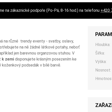
 na zákaznické podpoře (Po-Pá, 8-16 hod.) na telefonu
+420 
PARAM
ná na různé trendy eventy - svatby, oslavy,
Hloubka:
potřebujete na ně žádné látkové potahy, neboť
příklad jen barevnou organzovou stuhou. V
Šířka:
ž k zemi
disponujete krásným posezením ke
Výška:
ný koženkový podsedák v bílé barvě.
Nosnost:
Hmotnost
ZAŘAZ