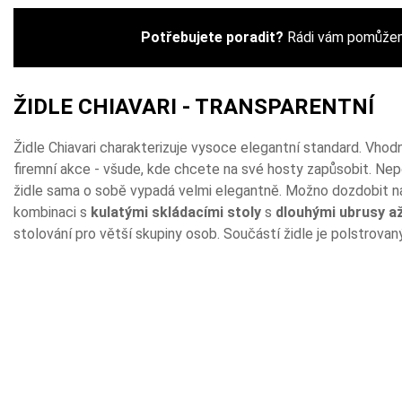
Potřebujete poradit?
Rádi vám pomůžeme
ŽIDLE CHIAVARI - TRANSPARENTNÍ
Židle Chiavari charakterizuje vysoce elegantní standard. Vhod
firemní akce - všude, kde chcete na své hosty zapůsobit. Ne
židle sama o sobě vypadá velmi elegantně. Možno dozdobit na
kombinaci s
kulatými skládacími stoly
s
dlouhými ubrusy a
stolování pro větší skupiny osob. Součástí židle je polstrova