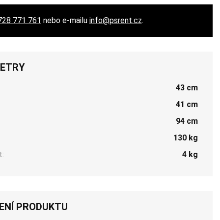
728 771 761
nebo e-mailu
info@psrent.cz
.
ETRY
43 cm
41 cm
94 cm
130 kg
:
4 kg
ENÍ PRODUKTU