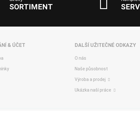
SORTIMENT
SERV
NÍ & ÚČET
DALŠÍ UŽITEČNÉ ODKAZY
ba
O nás
ínky
Naše působnost
Výroba a prodej
Ukázka naší práce