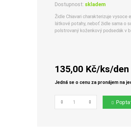
Dostupnost:
skladem
Židle Chiavari charakterizuje vysoce
látkové potahy, neboť židle sama o s
polstrovaný koženkový podsedák v bí
135,00 Kč/ks/den
Jedná se o cenu za pronájem na je
Popta
Počet