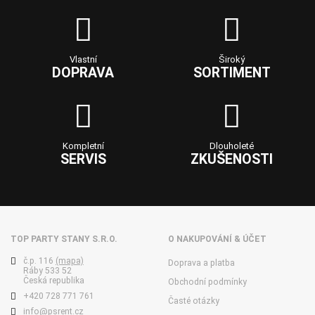
Vlastní
Široký
DOPRAVA
SORTIMENT
Kompletní
Dlouholeté
SERVIS
ZKUŠENOSTI
TOP PARTY STANY S.R.O.
O NAKUPOVÁNÍ & ÚČET
č.p. 116
(mapa)
Doprava a platba
Ráby 533 52
Česká republika
Obchodní podmínky
+420 728 771 761
Časté otázky
info@psrent.cz