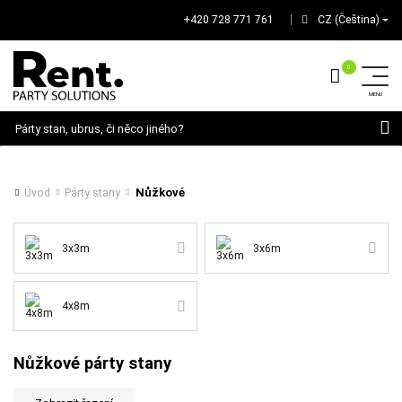
+420 728 771 761
CZ (Čeština)
│
Hledat
Nůžkové
Úvod
Párty stany
3x3m
3x6m
4x8m
Nůžkové párty stany