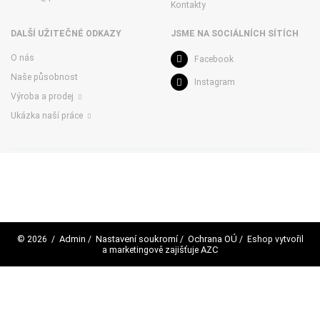
Kontakty
DALŠÍ UŽITEČNÉ ODKAZY
JSME NA SOCIÁLNÍCH SÍTÍCH
O nás
Facebook
Naše působnost
Instagram
Výroba a prodej
Ukázka naší práce
Admin
Nastavení soukromí
Ochrana OÚ
© 2026
/
/
/
/ Eshop vytvořil
AZC
a marketingově zajišťuje