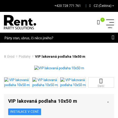
+420 728 771 761
CZ (Čeština)
│
Hledat
Úvod
Podlahy
VIP lakovaná podlaha 10x50 m
Další
VIP lakovaná podlaha 10x50 m
INSTALACE V CENĚ