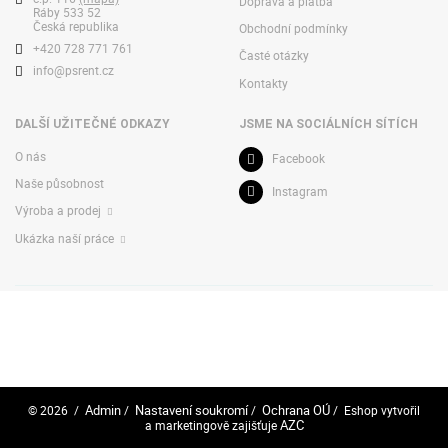
Doprava a platba
Ráby 533 52
Česká republika
Obchodní podmínky
+420 728 771 761
Časté otázky
info@psrent.cz
Kontakty
DALŠÍ UŽITEČNÉ ODKAZY
JSME NA SOCIÁLNÍCH SÍTÍCH
O nás
Facebook
Naše působnost
Instagram
Výroba a prodej
Ukázka naší práce
Admin
Nastavení soukromí
Ochrana OÚ
© 2026
/
/
/
/ Eshop vytvořil
AZC
a marketingově zajišťuje