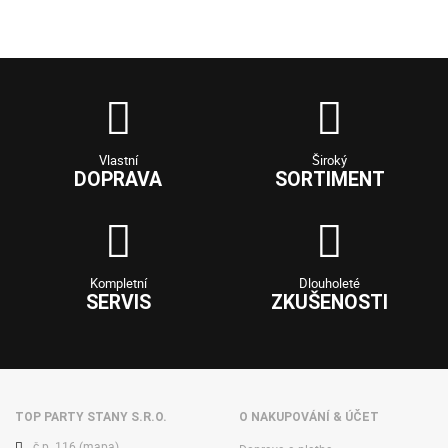
Vlastní
Široký
DOPRAVA
SORTIMENT
Kompletní
Dlouholeté
SERVIS
ZKUŠENOSTI
TOP PARTY STANY S.R.O.
O NAKUPOVÁNÍ & ÚČET
č.p. 116
(mapa)