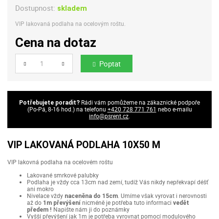
Dostupnost:
skladem
VIP lakovaná podlaha na ocelovým roštu.
Cena na dotaz
Poptat
Počet
Rádi vám pomůžeme na zákaznické podpoře
Potřebujete poradit?
(Po-Pá, 8-16 hod.) na telefonu
+420 728 771 761
nebo e-mailu
info@psrent.cz
.
VIP LAKOVANÁ PODLAHA 10X50 M
VIP lakovná podlaha na ocelovém roštu
Lakované smrkové palubky
Podlaha je vždy cca 13cm nad zemí, tudíž Vás nikdy nepřekvapí déšť
ani mokro
Nivelace vždy
. Umíme však vyrovat i nerovnosti
naceněna do 15cm
až do
nicméně je potřeba tuto informaci
1m převýšení
vedět
Napište nám ji do poznámky
předem !
Vyšší převýšení jak 1m je potřeba vyrovnat pomocí modulového