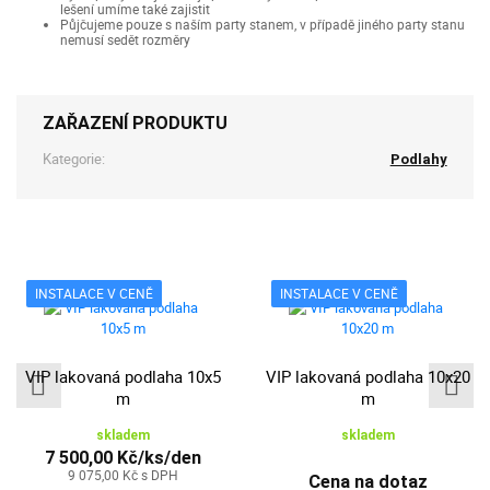
lešení umíme také zajistit
Půjčujeme pouze s naším party stanem, v případě jiného party stanu
nemusí sedět rozměry
ZAŘAZENÍ PRODUKTU
Kategorie:
Podlahy
INSTALACE V CENĚ
INSTALACE V CENĚ
VIP lakovaná podlaha 10x5
VIP lakovaná podlaha 10x20
m
m
skladem
skladem
7 500,00 Kč/ks/den
9 075,00 Kč s DPH
Cena na dotaz