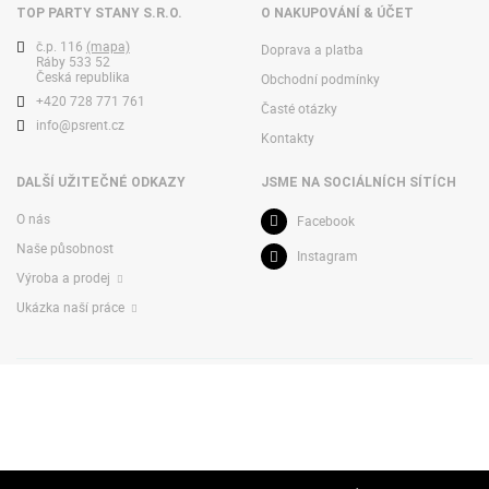
TOP PARTY STANY S.R.O.
O NAKUPOVÁNÍ & ÚČET
č.p. 116
(mapa)
Doprava a platba
Ráby 533 52
Česká republika
Obchodní podmínky
+420 728 771 761
Časté otázky
info@psrent.cz
Kontakty
DALŠÍ UŽITEČNÉ ODKAZY
JSME NA SOCIÁLNÍCH SÍTÍCH
O nás
Facebook
Naše působnost
Instagram
Výroba a prodej
Ukázka naší práce