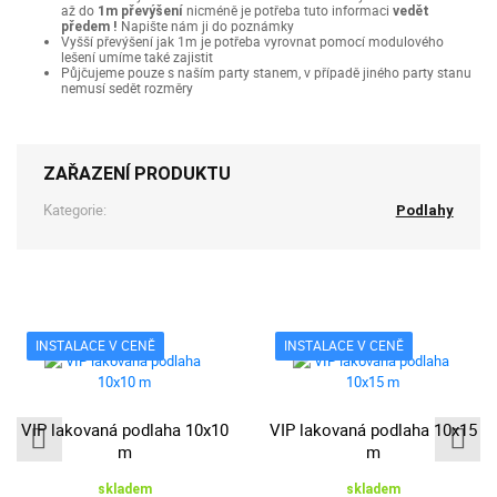
až do
nicméně je potřeba tuto informaci
1m převýšení
vedět
Napište nám ji do poznámky
předem !
Vyšší převýšení jak 1m je potřeba vyrovnat pomocí modulového
lešení umíme také zajistit
Půjčujeme pouze s naším party stanem, v případě jiného party stanu
nemusí sedět rozměry
ZAŘAZENÍ PRODUKTU
Kategorie:
Podlahy
INSTALACE V CENĚ
INSTALACE V CENĚ
VIP lakovaná podlaha 10x10
VIP lakovaná podlaha 10x15
m
m
skladem
skladem