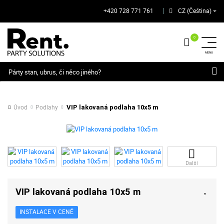
+420 728 771 761
CZ (Čeština)
│
Hledat
Úvod
Podlahy
VIP lakovaná podlaha 10x5 m
Další
VIP lakovaná podlaha 10x5 m
INSTALACE V CENĚ