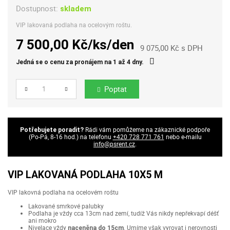
Dostupnost:
skladem
VIP lakovaná podlaha na ocelovým roštu.
7 500,00 Kč/ks/den
9 075,00 Kč s DPH
Jedná se o cenu za pronájem na 1 až 4 dny.
Poptat
Počet
Rádi vám pomůžeme na zákaznické podpoře
Potřebujete poradit?
(Po-Pá, 8-16 hod.) na telefonu
+420 728 771 761
nebo e-mailu
info@psrent.cz
.
VIP LAKOVANÁ PODLAHA 10X5 M
VIP lakovná podlaha na ocelovém roštu
Lakované smrkové palubky
Podlaha je vždy cca 13cm nad zemí, tudíž Vás nikdy nepřekvapí déšť
ani mokro
Nivelace vždy
. Umíme však vyrovat i nerovnosti
naceněna do 15cm