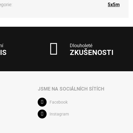
egorie:
5x5m
ní
Dlouholeté
IS
ZKUŠENOSTI
JSME NA SOCIÁLNÍCH SÍTÍCH
Facebook
Instagram