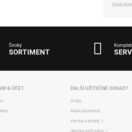
Další kat
Široký
Komplet
SORTIMENT
SERV
NÍ & ÚČET
DALŠÍ UŽITEČNÉ ODKAZY
ba
O nás
ínky
Naše působnost
Výroba a prodej
Ukázka naší práce