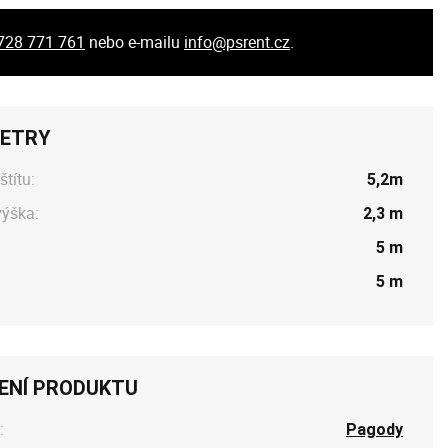
728 771 761
nebo e-mailu
info@psrent.cz
.
ETRY
štítu:
5,2m
výška:
2,3 m
5 m
5 m
ENÍ PRODUKTU
:
Pagody