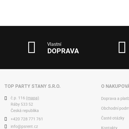
Vlastní
DOPRAVA
TOP PARTY STANY S.R.O.
O NAKUPOVÁ
č.p. 116
(mapa)
Doprava a plat
Ráby 533 52
Obchodní podm
Česká republika
Časté otázky
+420 728 771 761
info@psrent.cz
Kontakty