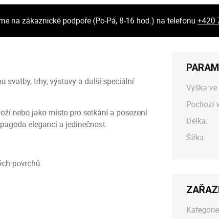
 na zákaznické podpoře (Po-Pá, 8-16 hod.) na telefonu
+420 
PARAM
 svatby, trhy, výstavy a další speciální
Výška ve 
Pochozí 
oží nebo jako místo pro setkání a posezení
Délka:
 pagoda eleganci a jedinečnost.
Šířka:
kých povrchů.
ZAŘAZ
Kategorie