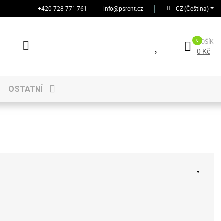
+420 728 771 761
info@psrent.cz
│
CZ (Čeština)
KOŠÍK
0 Kč
OSTATNÍ