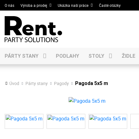
O nás
Výroba a prodej
Ukázka naší práce
Časté otázky
PÁRTY STANY
PODLAHY
STOLY
ŽIDLE
Úvod
Párty stany
Pagody
Pagoda 5x5 m