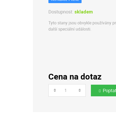
Dostupnost:
skladem
Tyto stany jsou obvykle používány pro
další speciální události.
Cena na dotaz
Popta
Počet