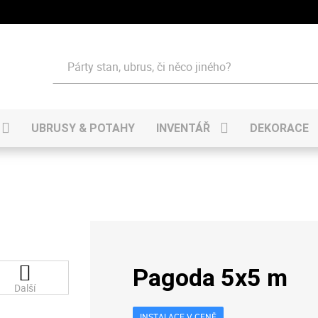
Hledat
UBRUSY & POTAHY
INVENTÁŘ
DEKORACE
Pagoda 5x5 m
Další
INSTALACE V CENĚ