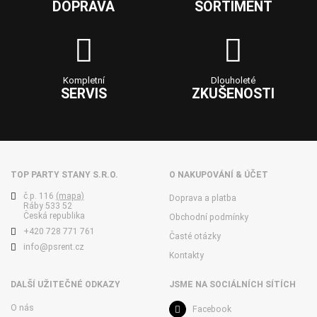
DOPRAVA
SORTIMENT
Kompletní
Dlouholeté
SERVIS
ZKUŠENOSTI
TOP PARTY STANY S.R.O.
O NAKUPOVÁNÍ & ÚČET
č.p. 116
(mapa)
Doprava a platba
Ráby 533 52
Česká republika
Obchodní podmínky
+420 728 771 761
Časté otázky
info@psrent.cz
Kontakty
DALŠÍ UŽITEČNÉ ODKAZY
JSME NA SOCIÁLNÍCH SÍTÍCH
O nás
Facebook