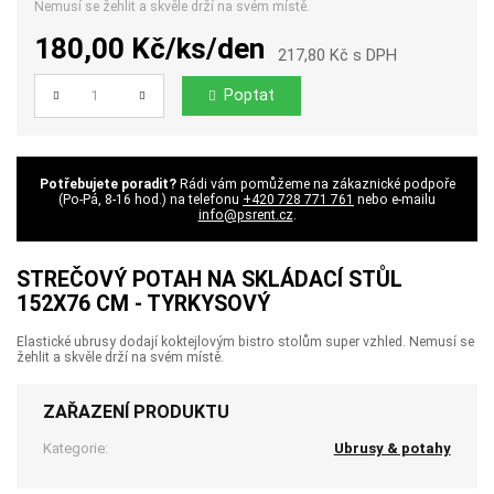
Nemusí se žehlit a skvěle drží na svém místě.
180,00 Kč/ks/den
217,80 Kč s DPH
Poptat
Počet
Potřebujete poradit?
Rádi vám pomůžeme na zákaznické podpoře
(Po-Pá, 8-16 hod.) na telefonu
+420 728 771 761
nebo e-mailu
info@psrent.cz
.
STREČOVÝ POTAH NA SKLÁDACÍ STŮL
152X76 CM - TYRKYSOVÝ
Elastické ubrusy dodají koktejlovým bistro stolům super vzhled. Nemusí se
žehlit a skvěle drží na svém místě.
ZAŘAZENÍ PRODUKTU
Kategorie:
Ubrusy & potahy