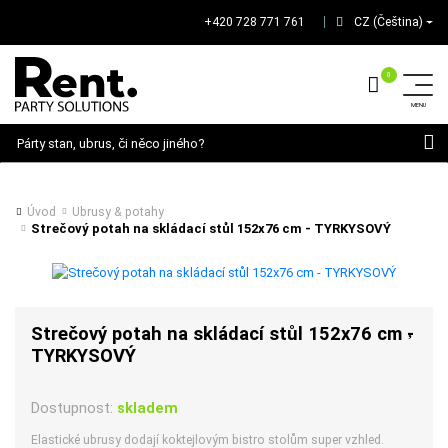
+420 728 771 761
CZ (Čeština)
│
Hledat
Úvod
Ubrusy & potahy
Strečový potah na skládací stůl 152x76 cm - TYRKYSOVÝ
Strečový potah na skládací stůl 152x76 cm -
TYRKYSOVÝ
Dostupnost:
skladem
Elastické ubrusy dodají koktejlovým bistro stolům super vzhled.