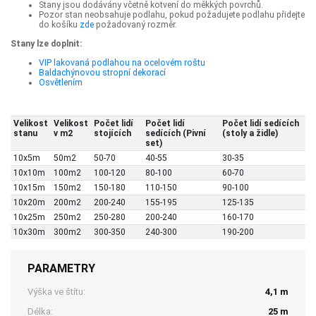
Stany jsou dodávány včetně kotvení do měkkých povrchů.
Pozor stan neobsahuje podlahu, pokud požadujete podlahu přidejte
do košíku
zde
požadovaný rozměr.
Stany lze doplnit:
VIP lakovaná podlahou na ocelovém roštu
Baldachýnovou stropní dekorací
Osvětlením
Velikost
Velikost
Počet lidí
Počet lidí
Počet lidí sedících
stanu
v m2
stojících
sedících (Pivní
(stoly a židle)
set)
10x5m
50m2
50-70
40-55
30-35
10x10m
100m2
100-120
80-100
60-70
10x15m
150m2
150-180
110-150
90-100
10x20m
200m2
200-240
155-195
125-135
10x25m
250m2
250-280
200-240
160-170
10x30m
300m2
300-350
240-300
190-200
PARAMETRY
Výška ve štítu:
4,1 m
Délka:
25 m