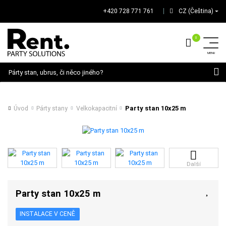
+420 728 771 761
CZ (Čeština)
│
Hledat
Party stan 10x25 m
Úvod
Párty stany
Velkokapacitní
Další
Party stan 10x25 m
INSTALACE V CENĚ