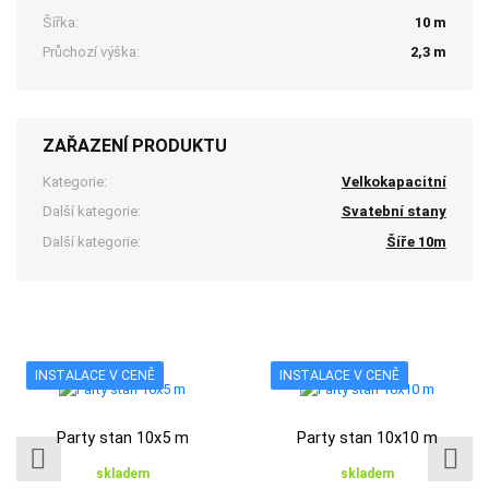
Šířka:
10 m
Průchozí výška:
2,3 m
ZAŘAZENÍ PRODUKTU
Kategorie:
Velkokapacitní
Další kategorie:
Svatební stany
Další kategorie:
Šíře 10m
INSTALACE V CENĚ
INSTALACE V CENĚ
Party stan 10x5 m
Party stan 10x10 m
skladem
skladem