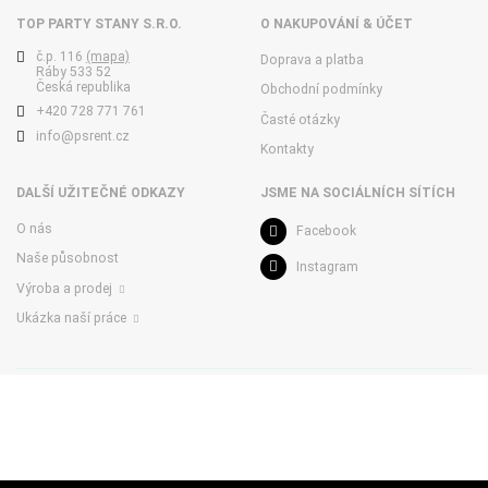
TOP PARTY STANY S.R.O.
O NAKUPOVÁNÍ & ÚČET
č.p. 116
(mapa)
Doprava a platba
Ráby 533 52
Česká republika
Obchodní podmínky
+420 728 771 761
Časté otázky
info@psrent.cz
Kontakty
DALŠÍ UŽITEČNÉ ODKAZY
JSME NA SOCIÁLNÍCH SÍTÍCH
O nás
Facebook
Naše působnost
Instagram
Výroba a prodej
Ukázka naší práce