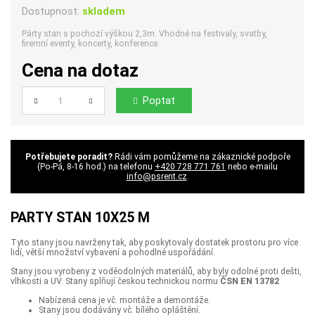
Dostupnost:
skladem
Párty stan s pochozí výškou 2,3m. Vhodné na festivaly, svatby,
firemní eventy, koncerty, konference.
Cena na dotaz
Poptat
Počet
Potřebujete poradit?
Rádi vám pomůžeme na zákaznické podpoře
(Po-Pá, 8-16 hod.) na telefonu
+420 728 771 761
nebo e-mailu
info@psrent.cz
.
PARTY STAN 10X25 M
Tyto stany jsou navrženy tak, aby poskytovaly dostatek prostoru pro více
lidí, větší množství vybavení a pohodlné uspořádání.
Stany jsou vyrobeny z voděodolných materiálů, aby byly odolné proti dešti,
vlhkosti a UV.
Stany splňují českou technickou normu
ČSN EN 13782
Nabízená cena je vč. montáže a demontáže.
Stany jsou dodávány vč. bílého opláštění.