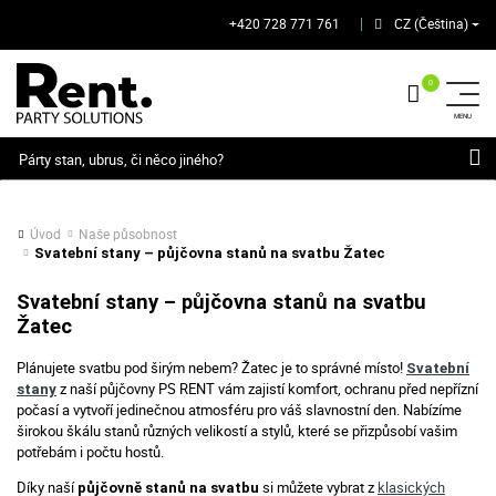
+420 728 771 761
CZ (Čeština)
│
Hledat
Úvod
Naše působnost
Svatební stany – půjčovna stanů na svatbu Žatec
Svatební stany – půjčovna stanů na svatbu
Žatec
Plánujete svatbu pod širým nebem? Žatec je to správné místo!
Svatební
z naší půjčovny PS RENT vám zajistí komfort, ochranu před nepřízní
stany
počasí a vytvoří jedinečnou atmosféru pro váš slavnostní den. Nabízíme
širokou škálu stanů různých velikostí a stylů, které se přizpůsobí vašim
potřebám i počtu hostů.
Díky naší
si můžete vybrat z
klasických
půjčovně stanů na svatbu