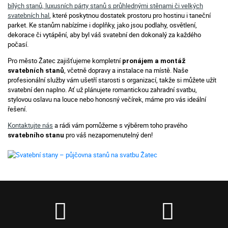
bílých stanů, luxusních párty stanů s průhlednými stěnami či velkých
svatebních hal
, které poskytnou dostatek prostoru pro hostinu i taneční
parket. Ke stanům nabízíme i doplňky, jako jsou podlahy, osvětlení,
dekorace či vytápění, aby byl váš svatební den dokonalý za každého
počasí.
Pro město Žatec zajišťujeme kompletní
pronájem a montáž
, včetně dopravy a instalace na místě. Naše
svatebních stanů
profesionální služby vám ušetří starosti s organizací, takže si můžete užít
svatební den naplno. Ať už plánujete romantickou zahradní svatbu,
stylovou oslavu na louce nebo honosný večírek, máme pro vás ideální
řešení.
Kontaktujte nás
a rádi vám pomůžeme s výběrem toho pravého
pro váš nezapomenutelný den!
svatebního stanu