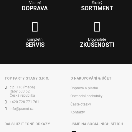
Vlastní
Široký
DOPRAVA
SORTIMENT
Kompletní
Dlouholeté
SERVIS
ZKUŠENOSTI
TOP PARTY STANY S.R.O.
O NAKUPOVÁNÍ & ÚČET
č.p. 116
(mapa)
Doprava a platba
Ráby 533 52
Česká republika
Obchodní podmínky
+420 728 771 761
Časté otázky
info@psrent.cz
Kontakty
DALŠÍ UŽITEČNÉ ODKAZY
JSME NA SOCIÁLNÍCH SÍTÍCH