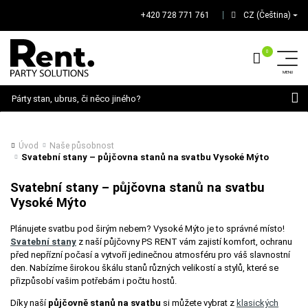
+420 728 771 761
CZ (Čeština)
│
Hledat
Úvod
Naše působnost
Svatební stany – půjčovna stanů na svatbu Vysoké Mýto
Svatební stany – půjčovna stanů na svatbu
Vysoké Mýto
Plánujete svatbu pod širým nebem? Vysoké Mýto je to správné místo!
Svatební stany
z naší půjčovny PS RENT vám zajistí komfort, ochranu
před nepřízní počasí a vytvoří jedinečnou atmosféru pro váš slavnostní
den. Nabízíme širokou škálu stanů různých velikostí a stylů, které se
přizpůsobí vašim potřebám i počtu hostů.
Díky naší
půjčovně stanů na svatbu
si můžete vybrat z
klasických