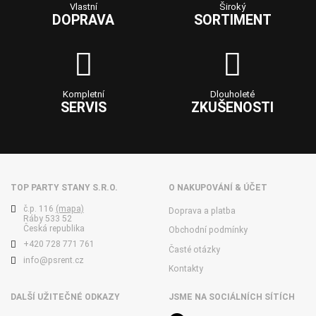
Vlastní
Široký
DOPRAVA
SORTIMENT
Kompletní
Dlouholeté
SERVIS
ZKUŠENOSTI
TOP PARTY STANY S.R.O.
O NAKUPOVÁNÍ & ÚČET
č.p. 116
(mapa)
Doprava a platba
Ráby 533 52
Česká republika
Obchodní podmínky
+420 728 771 761
Časté otázky
info@psrent.cz
Kontakty
DALŠÍ UŽITEČNÉ ODKAZY
JSME NA SOCIÁLNÍCH SÍTÍCH