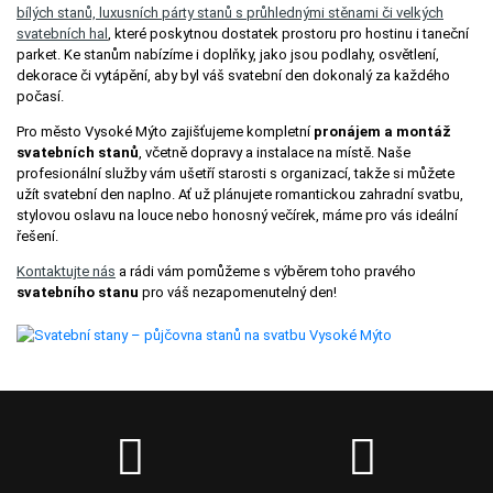
bílých stanů, luxusních párty stanů s průhlednými stěnami či velkých
svatebních hal
, které poskytnou dostatek prostoru pro hostinu i taneční
parket. Ke stanům nabízíme i doplňky, jako jsou podlahy, osvětlení,
dekorace či vytápění, aby byl váš svatební den dokonalý za každého
počasí.
Pro město Vysoké Mýto zajišťujeme kompletní
pronájem a montáž
svatebních stanů
, včetně dopravy a instalace na místě. Naše
profesionální služby vám ušetří starosti s organizací, takže si můžete
užít svatební den naplno. Ať už plánujete romantickou zahradní svatbu,
stylovou oslavu na louce nebo honosný večírek, máme pro vás ideální
řešení.
Kontaktujte nás
a rádi vám pomůžeme s výběrem toho pravého
svatebního stanu
pro váš nezapomenutelný den!