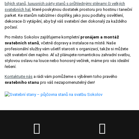
bílých stanů, luxusních párty stanů s průhlednými stěnami či velkých
svatebních hal
, které poskytnou dostatek prostoru pro hostinu i taneční
parket. Ke stanům nabízíme i doplňky, jako jsou podlahy, osvětlení,
dekorace či vytápění, aby byl váš svatební den dokonalý za každého
počasí.
Pro město Sokolov zajišťujeme kompletní
pronájem a montáž
svatebních stanů
, včetně dopravy a instalace na místě. Naše
profesionální služby vám ušetří starosti s organizací, takže si můžete
užít svatební den naplno. Ať už plánujete romantickou zahradní svatbu,
stylovou oslavu na louce nebo honosný večírek, máme pro vás ideální
řešení.
Kontaktujte nás
a rádi vám pomůžeme s výběrem toho pravého
svatebního stanu
pro váš nezapomenutelný den!