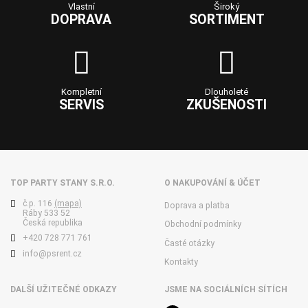
Vlastní
Široký
DOPRAVA
SORTIMENT
Kompletní
Dlouholeté
SERVIS
ZKUŠENOSTI
TOP PARTY STANY S.R.O.
O NAKUPOVÁNÍ & ÚČET
č.p. 116
(mapa)
Doprava a platba
Ráby 533 52
Česká republika
Obchodní podmínky
+420 728 771 761
Časté otázky
info@psrent.cz
Kontakty
DALŠÍ UŽITEČNÉ ODKAZY
JSME NA SOCIÁLNÍCH SÍTÍCH