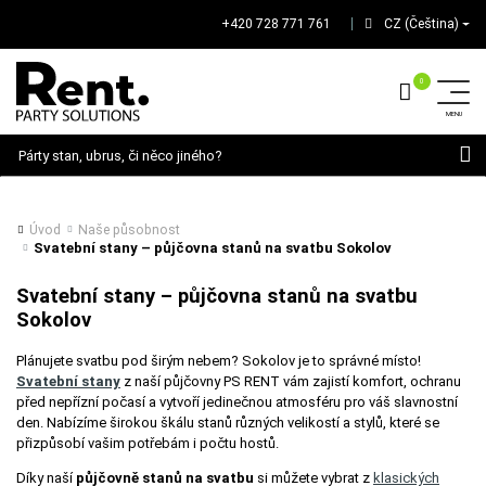
+420 728 771 761
CZ (Čeština)
│
Hledat
Úvod
Naše působnost
Svatební stany – půjčovna stanů na svatbu Sokolov
Svatební stany – půjčovna stanů na svatbu
Sokolov
Plánujete svatbu pod širým nebem? Sokolov je to správné místo!
Svatební stany
z naší půjčovny PS RENT vám zajistí komfort, ochranu
před nepřízní počasí a vytvoří jedinečnou atmosféru pro váš slavnostní
den. Nabízíme širokou škálu stanů různých velikostí a stylů, které se
přizpůsobí vašim potřebám i počtu hostů.
Díky naší
půjčovně stanů na svatbu
si můžete vybrat z
klasických