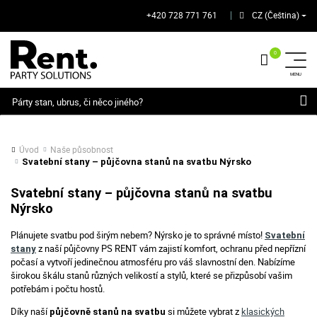
+420 728 771 761
CZ (Čeština)
│
Hledat
Úvod
Naše působnost
Svatební stany – půjčovna stanů na svatbu Nýrsko
Svatební stany – půjčovna stanů na svatbu
Nýrsko
Plánujete svatbu pod širým nebem? Nýrsko je to správné místo!
Svatební
z naší půjčovny PS RENT vám zajistí komfort, ochranu před nepřízní
stany
počasí a vytvoří jedinečnou atmosféru pro váš slavnostní den. Nabízíme
širokou škálu stanů různých velikostí a stylů, které se přizpůsobí vašim
potřebám i počtu hostů.
Díky naší
si můžete vybrat z
klasických
půjčovně stanů na svatbu