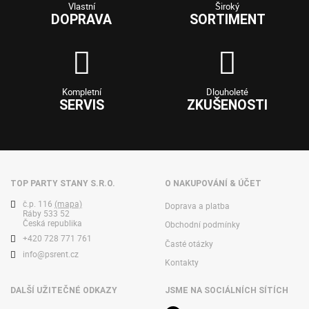
Vlastní
Široký
DOPRAVA
SORTIMENT
Kompletní
Dlouholeté
SERVIS
ZKUŠENOSTI
TOP PARTY STANY S.R.O.
O NAKUPOVÁNÍ & ÚČET
č.p. 116
(mapa)
Doprava a platba
Ráby 533 52
Česká republika
Obchodní podmínky
+420 728 771 761
Časté otázky
info@psrent.cz
Kontakty
DALŠÍ UŽITEČNÉ ODKAZY
JSME NA SOCIÁLNÍCH SÍTÍCH