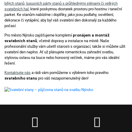
bílých stanů, luxusních párty stanů s průhlednými stěnami či velkých
svatebních hal
, které poskytnou dostatek prostoru pro hostinu i taneční
parket. Ke stanům nabízíme i doplňky, jako jsou podlahy, osvětlení,
dekorace či vytápění, aby byl váš svatební den dokonalý za každého
počasí.
Pro město Nýrsko zajišťujeme kompletní
pronájem a montáž
, včetně dopravy a instalace na místě. Naše
svatebních stanů
profesionální služby vám ušetří starosti s organizací, takže si můžete užít
svatební den naplno. Ať už plánujete romantickou zahradní svatbu,
stylovou oslavu na louce nebo honosný večírek, máme pro vás ideální
řešení.
Kontaktujte nás
a rádi vám pomůžeme s výběrem toho pravého
pro váš nezapomenutelný den!
svatebního stanu