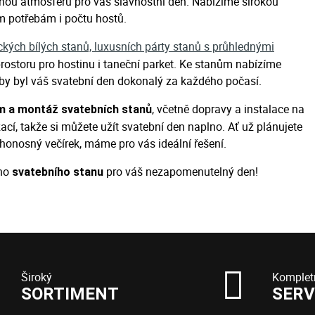
ečnou atmosféru pro váš slavnostní den. Nabízíme širokou
im potřebám i počtu hostů.
ckých bílých stanů, luxusních párty stanů s průhlednými
prostoru pro hostinu i taneční parket. Ke stanům nabízíme
, aby byl váš svatební den dokonalý za každého počasí.
, včetně dopravy a instalace na
m a montáž svatebních stanů
ací, takže si můžete užít svatební den naplno. Ať už plánujete
honosný večírek, máme pro vás ideální řešení.
ého
pro váš nezapomenutelný den!
svatebního stanu
Široký
Komplet
SORTIMENT
SERV