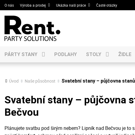
O nás
Výroba a prodej
Ukázka naší práce
Časté otázky
PÁRTY STANY
PODLAHY
STOLY
ŽIDLE
Úvod
Naše působnost
Svatební stany – půjčovna stanů
Svatební stany – půjčovna s
Bečvou
Plánujete svatbu pod širým nebem? Lipník nad Bečvou je to 