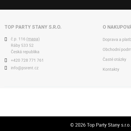
TOP PARTY STANY S.R.O.
O NAKUPOVÁ
č.p. 116
(mapa)
Doprava a plat
Ráby 533 52
Obchodní podm
Česká republika
Časté otázky
+420 728 771 761
info@psrent.cz
Kontakty
© 2026
Top Party Stany s.r.o.