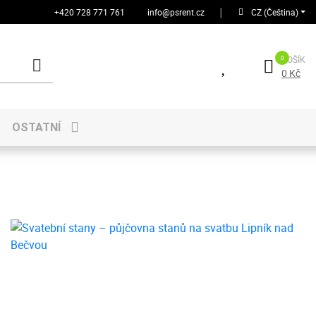
+420 728 771 761
info@psrent.cz
│
CZ (Čeština)
KOŠÍK
0 Kč
OSTATNÍ