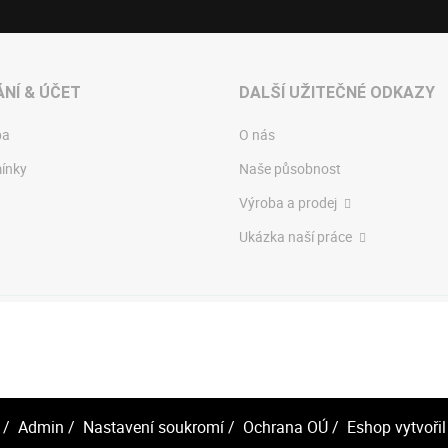
NÍ & ÚČET
DALŠÍ UŽITEČNÉ ODKAZY
ba
O nás
ínky
Naše působnost
Výroba a prodej
Ukázka naší práce
/
Admin
/
Nastavení soukromí
/
Ochrana OÚ
/ Eshop vytvořil