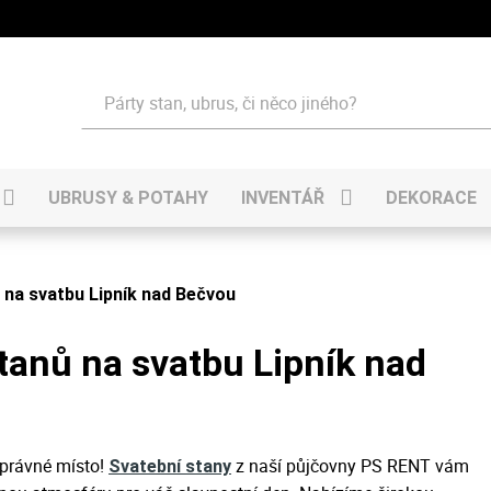
Hledat
UBRUSY & POTAHY
INVENTÁŘ
DEKORACE
 na svatbu Lipník nad Bečvou
tanů na svatbu Lipník nad
správné místo!
z naší půjčovny PS RENT vám
Svatební stany