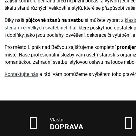
zajistí komfort, ochranu před nepřízní počasí a vytvoří jedin
škálu stanů různých velikostí a stylů, které se přizpůsobí vaš
Díky naší
si můžete vybrat z
klasi
půjčovně stanů na svatbu
stěnami či velkých svatebních hal
, které poskytnou dostatek 
i doplňky, jako jsou podlahy, osvětlení, dekorace či vytápění
Pro město Lipník nad Bečvou zajišťujeme kompletní
pronáje
místě. Naše profesionální služby vám ušetří starosti s organiz
romantickou zahradní svatbu, stylovou oslavu na louce nebo 
Kontaktujte nás
a rádi vám pomůžeme s výběrem toho prav
Vlastní
DOPRAVA