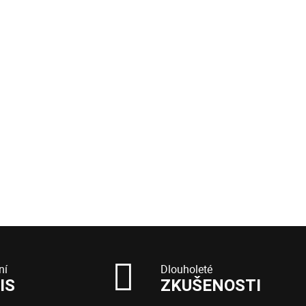
ní
Dlouholeté
IS
ZKUŠENOSTI