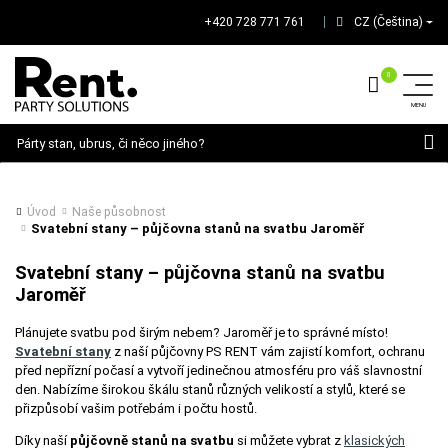
+420 728 771 761
CZ (Čeština)
│
Hledat
Úvod
Naše působnost
Svatební stany – půjčovna stanů na svatbu Jaroměř
Svatební stany – půjčovna stanů na svatbu
Jaroměř
Plánujete svatbu pod širým nebem? Jaroměř je to správné místo!
Svatební stany
z naší půjčovny PS RENT vám zajistí komfort, ochranu
před nepřízní počasí a vytvoří jedinečnou atmosféru pro váš slavnostní
den. Nabízíme širokou škálu stanů různých velikostí a stylů, které se
přizpůsobí vašim potřebám i počtu hostů.
Díky naší
půjčovně stanů na svatbu
si můžete vybrat z
klasických