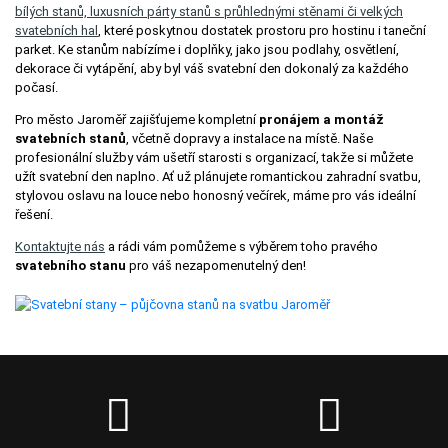
bílých stanů, luxusních párty stanů s průhlednými stěnami či velkých
svatebních hal
, které poskytnou dostatek prostoru pro hostinu i taneční
parket. Ke stanům nabízíme i doplňky, jako jsou podlahy, osvětlení,
dekorace či vytápění, aby byl váš svatební den dokonalý za každého
počasí.
Pro město Jaroměř zajišťujeme kompletní
pronájem a montáž
svatebních stanů
, včetně dopravy a instalace na místě. Naše
profesionální služby vám ušetří starosti s organizací, takže si můžete
užít svatební den naplno. Ať už plánujete romantickou zahradní svatbu,
stylovou oslavu na louce nebo honosný večírek, máme pro vás ideální
řešení.
Kontaktujte nás
a rádi vám pomůžeme s výběrem toho pravého
svatebního stanu
pro váš nezapomenutelný den!