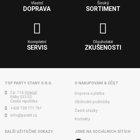
Vlastní
Široký
DOPRAVA
SORTIMENT
Kompletní
Dlouholeté
SERVIS
ZKUŠENOSTI
TOP PARTY STANY S.R.O.
O NAKUPOVÁNÍ & ÚČET
č.p. 116
(mapa)
Doprava a platba
Ráby 533 52
Česká republika
Obchodní podmínky
+420 728 771 761
Časté otázky
info@psrent.cz
Kontakty
DALŠÍ UŽITEČNÉ ODKAZY
JSME NA SOCIÁLNÍCH SÍTÍCH