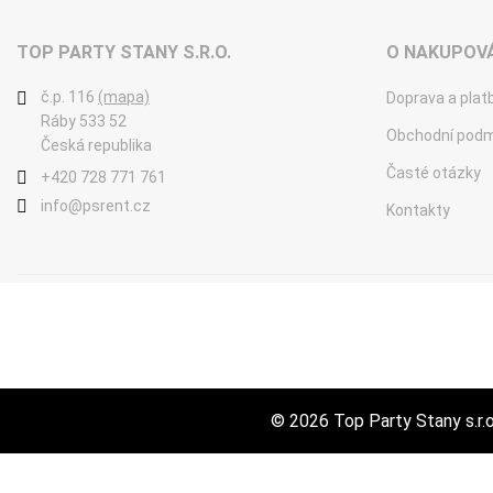
TOP PARTY STANY S.R.O.
O NAKUPOVÁ
č.p. 116
(mapa)
Doprava a plat
Ráby 533 52
Obchodní podm
Česká republika
Časté otázky
+420 728 771 761
info@psrent.cz
Kontakty
© 2026
Top Party Stany s.r.o