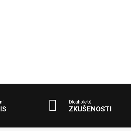
ní
Dlouholeté
IS
ZKUŠENOSTI