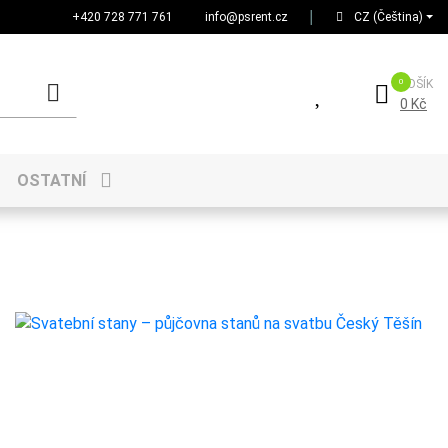
+420 728 771 761
info@psrent.cz
│
CZ (Čeština)
KOŠÍK
0 Kč
OSTATNÍ