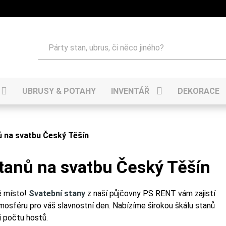
Hledat
UBRUSY & POTAHY
INVENTÁŘ
DEKORACE
ů na svatbu Český Těšín
stanů na svatbu Český Těšín
é místo!
Svatební stany
z naší půjčovny PS RENT vám zajistí
tmosféru pro váš slavnostní den. Nabízíme širokou škálu stanů
i počtu hostů.