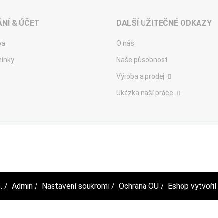
NÍ & ÚČET
DALŠÍ UŽITEČNÉ ODKAZY
ba
O nás
ínky
Naše působnost
Výroba a prodej
Ukázka naší práce
.
/
Admin
/
Nastavení soukromí
/
Ochrana OÚ
/ Eshop vytvořil 