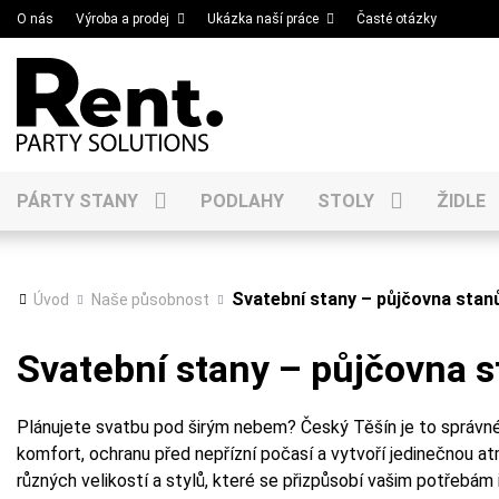
O nás
Výroba a prodej
Ukázka naší práce
Časté otázky
PÁRTY STANY
PODLAHY
STOLY
ŽIDLE
Svatební stany – půjčovna stan
Úvod
Naše působnost
Svatební stany – půjčovna 
Plánujete svatbu pod širým nebem? Český Těšín je to správn
komfort, ochranu před nepřízní počasí a vytvoří jedinečnou a
různých velikostí a stylů, které se přizpůsobí vašim potřebám 