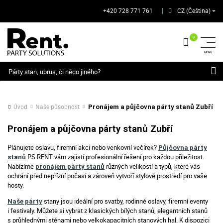
+420 728 771 761
CZ (Čeština)
│
Hledat
Úvod
Naše působnost
Pronájem a půjčovna párty stanů Zubří
Pronájem a půjčovna párty stanů Zubří
Plánujete oslavu, firemní akci nebo venkovní večírek?
Půjčovna párty
PS RENT vám zajistí profesionální řešení pro každou příležitost.
stanů
Nabízíme
různých velikostí a typů, které vás
pronájem párty stanů
ochrání před nepřízní počasí a zároveň vytvoří stylové prostředí pro vaše
hosty.
stany jsou ideální pro svatby, rodinné oslavy, firemní eventy
Naše párty
i festivaly. Můžete si vybrat z klasických bílých stanů, elegantních stanů
s průhlednými stěnami nebo velkokapacitních stanových hal. K dispozici