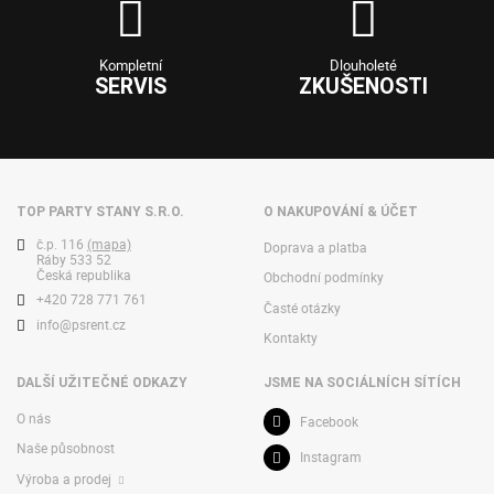
Kompletní
Dlouholeté
SERVIS
ZKUŠENOSTI
TOP PARTY STANY S.R.O.
O NAKUPOVÁNÍ & ÚČET
č.p. 116
(mapa)
Doprava a platba
Ráby 533 52
Česká republika
Obchodní podmínky
+420 728 771 761
Časté otázky
info@psrent.cz
Kontakty
DALŠÍ UŽITEČNÉ ODKAZY
JSME NA SOCIÁLNÍCH SÍTÍCH
O nás
Facebook
Naše působnost
Instagram
Výroba a prodej