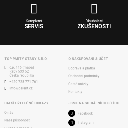
Kompletní
Dlouholeté
SERVIS
ZKUŠENOSTI
TOP PARTY STANY S.R.O.
O NAKUPOVÁNÍ & ÚČET
č.p. 116
(mapa)
Doprava a platba
Ráby 533 52
Česká republika
Obchodní podmínky
+420 728 771 761
Časté otázky
info@psrent.cz
Kontakty
DALŠÍ UŽITEČNÉ ODKAZY
JSME NA SOCIÁLNÍCH SÍTÍCH
O nás
Facebook
Naše působnost
Instagram