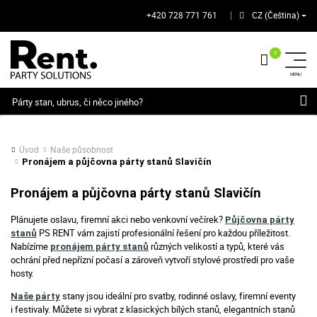
+420 728 771 761
CZ (Čeština)
│
Hledat
Úvod
Naše působnost
Pronájem a půjčovna párty stanů Slavičín
Pronájem a půjčovna párty stanů Slavičín
Plánujete oslavu, firemní akci nebo venkovní večírek?
Půjčovna párty
PS RENT vám zajistí profesionální řešení pro každou příležitost.
stanů
Nabízíme
různých velikostí a typů, které vás
pronájem párty stanů
ochrání před nepřízní počasí a zároveň vytvoří stylové prostředí pro vaše
hosty.
stany jsou ideální pro svatby, rodinné oslavy, firemní eventy
Naše párty
i festivaly. Můžete si vybrat z klasických bílých stanů, elegantních stanů