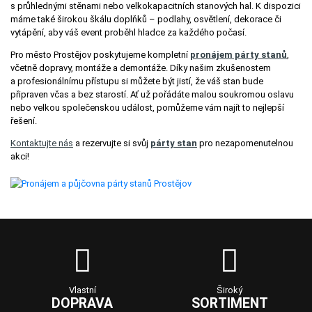
s průhlednými stěnami nebo velkokapacitních stanových hal. K dispozici
máme také širokou škálu doplňků – podlahy, osvětlení, dekorace či
vytápění, aby váš event proběhl hladce za každého počasí.
Pro město Prostějov poskytujeme kompletní
pronájem párty stanů
,
včetně dopravy, montáže a demontáže. Díky našim zkušenostem
a profesionálnímu přístupu si můžete být jistí, že váš stan bude
připraven včas a bez starostí. Ať už pořádáte malou soukromou oslavu
nebo velkou společenskou událost, pomůžeme vám najít to nejlepší
řešení.
Kontaktujte nás
a rezervujte si svůj
párty stan
pro nezapomenutelnou
akci!
Vlastní
Široký
DOPRAVA
SORTIMENT