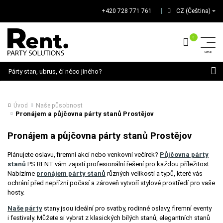
+420 728 771 761
CZ (Čeština)
│
Hledat
Úvod
Naše působnost
Pronájem a půjčovna párty stanů Prostějov
Pronájem a půjčovna párty stanů Prostějov
Plánujete oslavu, firemní akci nebo venkovní večírek?
Půjčovna párty
stanů
PS RENT vám zajistí profesionální řešení pro každou příležitost.
Nabízíme
pronájem párty stanů
různých velikostí a typů, které vás
ochrání před nepřízní počasí a zároveň vytvoří stylové prostředí pro vaše
hosty.
Naše párty
stany jsou ideální pro svatby, rodinné oslavy, firemní eventy
i festivaly. Můžete si vybrat z klasických bílých stanů, elegantních stanů