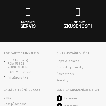
Kompletní
Dlouholeté
SERVIS
ZKUŠENOSTI
TOP PARTY STANY S.R.O.
O NAKUPOVÁNÍ & ÚČET
č.p. 116
(mapa)
Doprava a platba
Ráby 533 52
Česká republika
Obchodní podmínky
+420 728 771 761
Časté otázky
info@psrent.cz
Kontakty
DALŠÍ UŽITEČNÉ ODKAZY
JSME NA SOCIÁLNÍCH SÍTÍCH
O nás
Facebook
Naše působnost