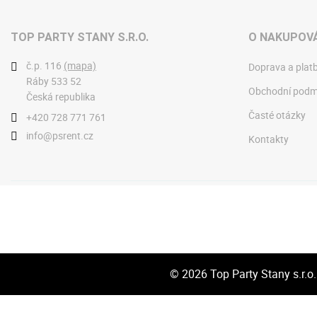
TOP PARTY STANY S.R.O.
O NAKUPOVÁ
č.p. 116
(mapa)
Doprava a plat
Ráby 533 52
Obchodní podm
Česká republika
Časté otázky
+420 728 771 761
info@psrent.cz
Kontakty
© 2026
Top Party Stany s.r.o.