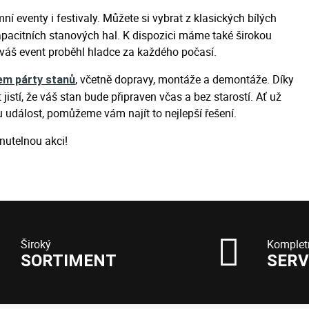
mní eventy i festivaly. Můžete si vybrat z klasických bílých
pacitních stanových hal. K dispozici máme také širokou
y váš event proběhl hladce za každého počasí.
, včetně dopravy, montáže a demontáže. Díky
em párty stanů
stí, že váš stan bude připraven včas a bez starostí. Ať už
dálost, pomůžeme vám najít to nejlepší řešení.
utelnou akci!
Široký
Komplet
SORTIMENT
SERV