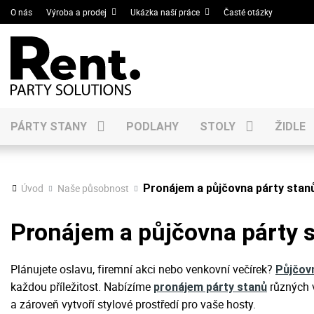
O nás
Výroba a prodej
Ukázka naší práce
Časté otázky
PÁRTY STANY
PODLAHY
STOLY
ŽIDLE
Úvod
Naše působnost
Pronájem a půjčovna párty sta
Pronájem a půjčovna párty 
Plánujete oslavu, firemní akci nebo venkovní večírek?
Půjčov
každou příležitost. Nabízíme
různých v
pronájem párty stanů
a zároveň vytvoří stylové prostředí pro vaše hosty.