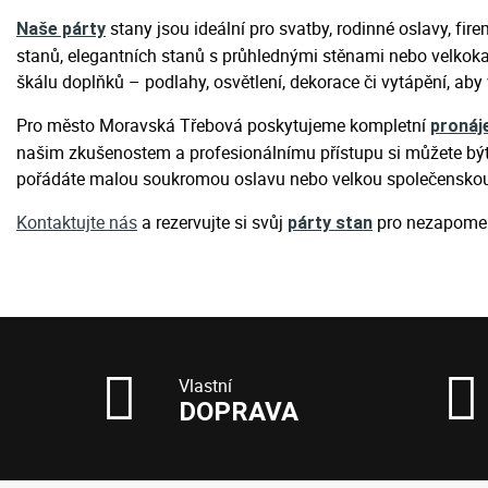
stany jsou ideální pro svatby, rodinné oslavy, fire
Naše párty
stanů, elegantních stanů s průhlednými stěnami nebo velkoka
škálu doplňků – podlahy, osvětlení, dekorace či vytápění, ab
Pro město Moravská Třebová poskytujeme kompletní
pronáj
našim zkušenostem a profesionálnímu přístupu si můžete být ji
pořádáte malou soukromou oslavu nebo velkou společenskou u
Kontaktujte nás
a rezervujte si svůj
pro nezapomen
párty stan
Vlastní
DOPRAVA