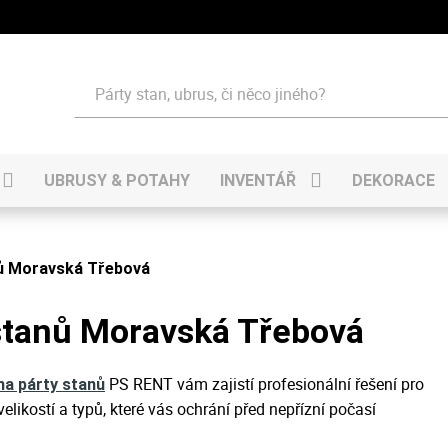
Hledat
UBRUSY & POTAHY
INVENTÁŘ
DEKORACE
nů Moravská Třebová
stanů Moravská Třebová
PS RENT vám zajistí profesionální řešení pro
na párty stanů
elikostí a typů, které vás ochrání před nepřízní počasí