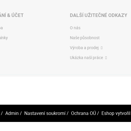
NÍ & ÚČET
DALŠÍ UŽITEČNÉ ODKAZY
ba
O nás
ínky
Naše působnost
Výroba a prodej
Ukázka naší práce
/
Admin
/
Nastavení soukromí
/
Ochrana OÚ
/ Eshop vytvořil