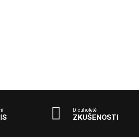
ní
Dlouholeté
IS
ZKUŠENOSTI