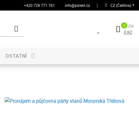
+420 728 771 761
info@psrent.cz
│
CZ (Čeština)
KOŠÍK
0 Kč
OSTATNÍ