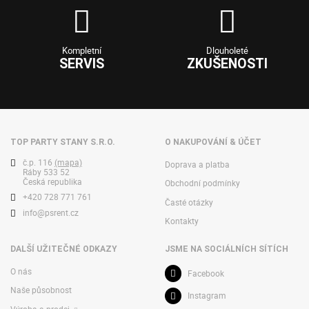
Kompletní
Dlouholeté
SERVIS
ZKUŠENOSTI
TOP PARTY STANY S.R.O.
O NAKUPOVÁNÍ & ÚČET
č.p. 116
(mapa)
Doprava a platba
Ráby 533 52
Česká republika
Obchodní podmínky
+420 728 771 761
Časté otázky
info@psrent.cz
Kontakty
DALŠÍ UŽITEČNÉ ODKAZY
JSME NA SOCIÁLNÍCH SÍTÍCH
O nás
Facebook
Naše působnost
Instagram