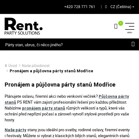
+420 728 771 761
CZ (Čeština)
│
Hledat
Úvod
Naše působnost
Pronájem a půjčovna párty stanů Modřice
Pronájem a půjčovna párty stanů Modřice
Plánujete oslavu, firemní akci nebo venkovní večírek?
Půjčovna párty
PS RENT vám zajistí profesionální řešení pro každou příležitost.
stanů
Nabízíme
různých velikostí a typů, které vás
pronájem párty stanů
ochrání před nepřízní počasí a zároveň vytvoří stylové prostředí pro vaše
hosty.
stany jsou ideální pro svatby, rodinné oslavy, firemní eventy
Naše párty
i festivaly. Můžete si vybrat z klasických bílých stanů, elegantních stanů