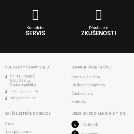
Kompletní
Dlouholeté
SERVIS
ZKUŠENOSTI
TOP PARTY STANY S.R.O.
O NAKUPOVÁNÍ & ÚČET
č.p. 116
(mapa)
Doprava a platba
Ráby 533 52
Česká republika
Obchodní podmínky
+420 728 771 761
Časté otázky
info@psrent.cz
Kontakty
DALŠÍ UŽITEČNÉ ODKAZY
JSME NA SOCIÁLNÍCH SÍTÍCH
O nás
Facebook
Naše působnost