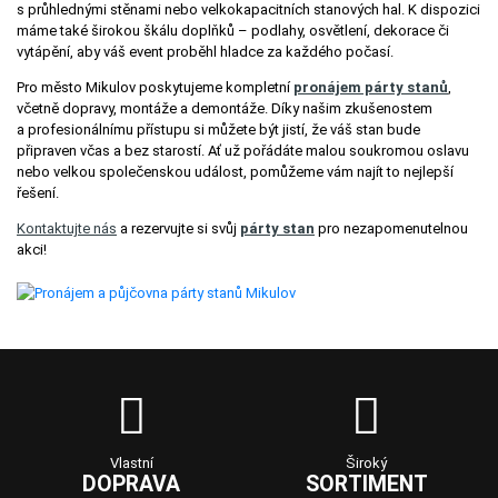
s průhlednými stěnami nebo velkokapacitních stanových hal. K dispozici
máme také širokou škálu doplňků – podlahy, osvětlení, dekorace či
vytápění, aby váš event proběhl hladce za každého počasí.
Pro město Mikulov poskytujeme kompletní
pronájem párty stanů
,
včetně dopravy, montáže a demontáže. Díky našim zkušenostem
a profesionálnímu přístupu si můžete být jistí, že váš stan bude
připraven včas a bez starostí. Ať už pořádáte malou soukromou oslavu
nebo velkou společenskou událost, pomůžeme vám najít to nejlepší
řešení.
Kontaktujte nás
a rezervujte si svůj
párty stan
pro nezapomenutelnou
akci!
Vlastní
Široký
DOPRAVA
SORTIMENT