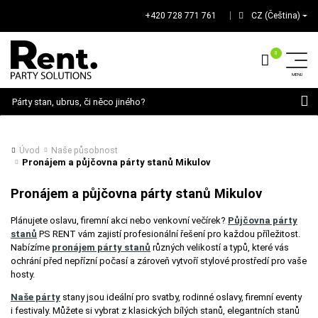
+420 728 771 761
CZ (Čeština)
│
Hledat
Úvod
Naše působnost
Pronájem a půjčovna párty stanů Mikulov
Pronájem a půjčovna párty stanů Mikulov
Plánujete oslavu, firemní akci nebo venkovní večírek?
Půjčovna párty
stanů
PS RENT vám zajistí profesionální řešení pro každou příležitost.
Nabízíme
pronájem párty stanů
různých velikostí a typů, které vás
ochrání před nepřízní počasí a zároveň vytvoří stylové prostředí pro vaše
hosty.
Naše párty
stany jsou ideální pro svatby, rodinné oslavy, firemní eventy
i festivaly. Můžete si vybrat z klasických bílých stanů, elegantních stanů