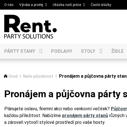
O nás
Výroba a prodej
Ukázka naší práce
Časté otázky
PÁRTY STANY
PODLAHY
STOLY
ŽIDLE
Pronájem a půjčovna párty stan
Úvod
Naše působnost
Pronájem a půjčovna párty 
Plánujete oslavu, firemní akci nebo venkovní večírek?
Půjčovn
každou příležitost. Nabízíme
pronájem párty stanů
různých v
a zároveň vytvoří stylové prostředí pro vaše hosty.