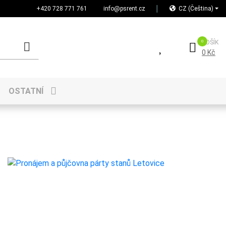
+420 728 771 761
info@psrent.cz
│
CZ (Čeština)
KOŠÍK
0 Kč
OSTATNÍ