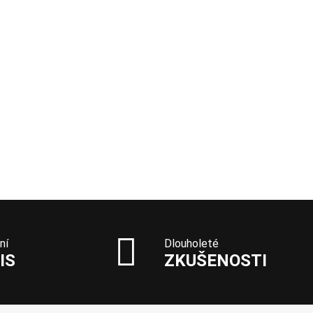
ní
Dlouholeté
IS
ZKUŠENOSTI