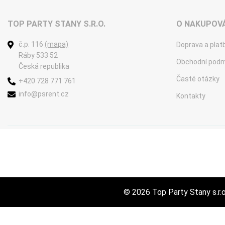
TOP PARTY STANY S.R.O.
O NAKUPOVÁ
č.p. 116
(mapa)
Doprava a plat
Ráby 533 52
Obchodní podm
Česká republika
Časté otázky
+420 728 771 761
info@psrent.cz
Kontakty
© 2026
Top Party Stany s.r.o