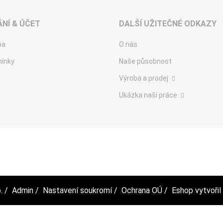
NÍ & ÚČET
DALŠÍ UŽITEČNÉ ODKAZY
ba
O nás
ínky
Naše působnost
Výroba a prodej
Ukázka naší práce
.
/
Admin
/
Nastavení soukromí
/
Ochrana OÚ
/ Eshop vytvořil 