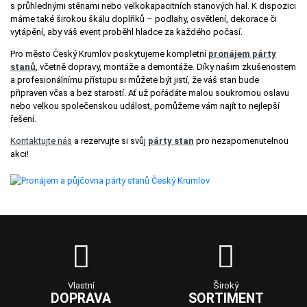
s průhlednými stěnami nebo velkokapacitních stanových hal. K dispozici
máme také širokou škálu doplňků – podlahy, osvětlení, dekorace či
vytápění, aby váš event proběhl hladce za každého počasí.
Pro město Český Krumlov poskytujeme kompletní
pronájem párty
stanů
, včetně dopravy, montáže a demontáže. Díky našim zkušenostem
a profesionálnímu přístupu si můžete být jistí, že váš stan bude
připraven včas a bez starostí. Ať už pořádáte malou soukromou oslavu
nebo velkou společenskou událost, pomůžeme vám najít to nejlepší
řešení.
Kontaktujte nás
a rezervujte si svůj
párty stan
pro nezapomenutelnou
akci!
Vlastní
Široký
DOPRAVA
SORTIMENT