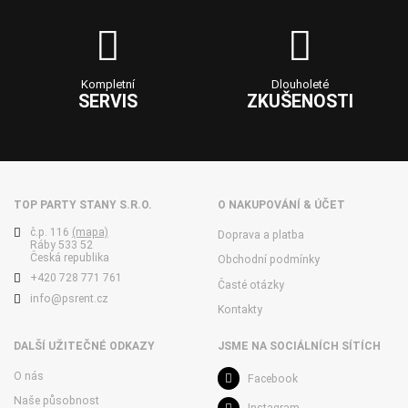
Kompletní
Dlouholeté
SERVIS
ZKUŠENOSTI
TOP PARTY STANY S.R.O.
O NAKUPOVÁNÍ & ÚČET
č.p. 116
(mapa)
Doprava a platba
Ráby 533 52
Česká republika
Obchodní podmínky
+420 728 771 761
Časté otázky
info@psrent.cz
Kontakty
DALŠÍ UŽITEČNÉ ODKAZY
JSME NA SOCIÁLNÍCH SÍTÍCH
O nás
Facebook
Naše působnost