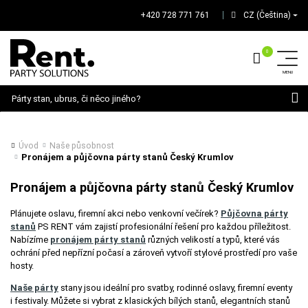
+420 728 771 761
CZ (Čeština)
│
Hledat
Úvod
Naše působnost
Pronájem a půjčovna párty stanů Český Krumlov
Pronájem a půjčovna párty stanů Český Krumlov
Plánujete oslavu, firemní akci nebo venkovní večírek?
Půjčovna párty
stanů
PS RENT vám zajistí profesionální řešení pro každou příležitost.
Nabízíme
pronájem párty stanů
různých velikostí a typů, které vás
ochrání před nepřízní počasí a zároveň vytvoří stylové prostředí pro vaše
hosty.
Naše párty
stany jsou ideální pro svatby, rodinné oslavy, firemní eventy
i festivaly. Můžete si vybrat z klasických bílých stanů, elegantních stanů