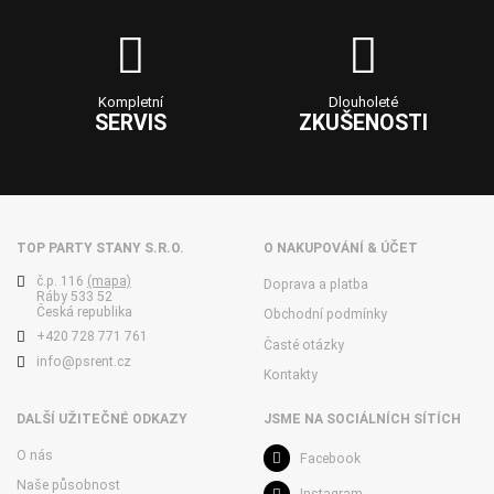
Kompletní
Dlouholeté
SERVIS
ZKUŠENOSTI
TOP PARTY STANY S.R.O.
O NAKUPOVÁNÍ & ÚČET
č.p. 116
(mapa)
Doprava a platba
Ráby 533 52
Česká republika
Obchodní podmínky
+420 728 771 761
Časté otázky
info@psrent.cz
Kontakty
DALŠÍ UŽITEČNÉ ODKAZY
JSME NA SOCIÁLNÍCH SÍTÍCH
O nás
Facebook
Naše působnost