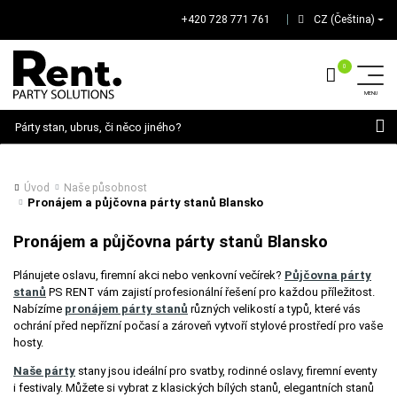
+420 728 771 761
CZ (Čeština)
│
Hledat
Úvod
Naše působnost
Pronájem a půjčovna párty stanů Blansko
Pronájem a půjčovna párty stanů Blansko
Plánujete oslavu, firemní akci nebo venkovní večírek?
Půjčovna párty
stanů
PS RENT vám zajistí profesionální řešení pro každou příležitost.
Nabízíme
pronájem párty stanů
různých velikostí a typů, které vás
ochrání před nepřízní počasí a zároveň vytvoří stylové prostředí pro vaše
hosty.
Naše párty
stany jsou ideální pro svatby, rodinné oslavy, firemní eventy
i festivaly. Můžete si vybrat z klasických bílých stanů, elegantních stanů