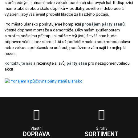
s průhlednými stěnami nebo velkokapacitních stanových hal. K dispozici
máme také širokou škálu doplňků – podlahy, osvětlení, dekorace či
vytápění, aby váš event proběhl hladce za každého počasí.
Pro město Blansko poskytujeme kompletní
pronájem párty stanů
,
včetně dopravy, montáže a demontáže. Díky našim zkušenostem
a profesionálnímu přístupu si můžete být jistí, že váš stan bude
připraven včas a bez starostí. Ať už pořádáte malou soukromou oslavu
nebo velkou společenskou událost, pomůžeme vám najít to nejlepší
řešení.
Kontaktujte nás
a rezervujte si svůj
párty stan
pro nezapomenutelnou
akci!
Vlastní
Široký
DOPRAVA
SORTIMENT