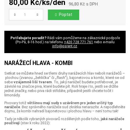
80,00 Kč/ks/den
96,80 Kč s DPH
Poptat
Počet
Potřebujete poradit?
Rádi vám pomůžeme na zákaznické podpoře
(Po-Pá, 8-16 hod.) na telefonu
+420 728 771 761
nebo e-mailu
info@psrent.cz
.
NARÁŽECÍ HLAVA - KOMBI
Setkat se můžete hned se třemi druhy narážecích hlav neboli narážečů –
(zvanou „žehlička“ či „flash“),
a
, které se od
plochou
bajonetovou
kombi
sebe
vzájemně liší tvarem
. To, jaký narážeč budete potřebovat, je
závislé na značce piva, které budete pít. Roli hraje i to, jestli se držíte
jedné značky, nebo piva rádi střídáte, případně jestli chcete točit i
limonády.
Pivovary totiž
většinou mají sudy s uzávěrem pro jeden určitý typ
narážeče
. Bez správného narážeče sud zkrátka nenarazíte. A nepodlehněte
dojmu, že kombi nahradí bajonetovou i plochou hlavu – není tomu tak!
Tady je několik vybraných pivovarů rozdělených podle toho,
jaké narážeče
používají
(stav k roku 2022):