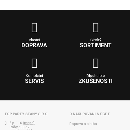
Vlastní
Široký
DOPRAVA
SORTIMENT
Kompletní
Dlouholeté
SERVIS
ZKUŠENOSTI
TOP PARTY STANY S.R.O.
O NAKUPOVÁNÍ & ÚČET
č.p. 116
(mapa)
Doprava a platba
Ráby 533 52