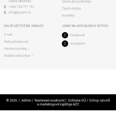
Česká republika
Obchodní podmínky
+420 728 771 761
Časté otázky
info@psrent.cz
Kontakty
DALŠÍ UŽITEČNÉ ODKAZY
JSME NA SOCIÁLNÍCH SÍTÍCH
O nás
Facebook
Naše působnost
Instagram
Výroba a prodej
Ukázka naší práce
Admin
Nastavení soukromí
Ochrana OÚ
© 2026
/
/
/
/ Eshop vytvořil
AZC
a marketingově zajišťuje