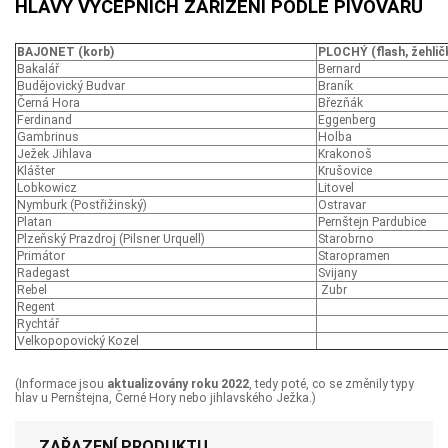
HLAVY VÝČEPNÍCH ZAŘÍZENÍ PODLE PIVOVARŮ
BAJONET (korb)
PLOCHÝ (flash, žehlič
Bakalář
Bernard
Budějovický Budvar
Braník
Černá Hora
Březňák
Ferdinand
Eggenberg
Gambrinus
Holba
Ježek Jihlava
Krakonoš
Klášter
Krušovice
Lobkowicz
Litovel
Nymburk (Postřižinský)
Ostravar
Platan
Pernštejn Pardubice
Plzeňský Prazdroj (Pilsner Urquell)
Starobrno
Primátor
Staropramen
Radegast
Svijany
Rebel
Zubr
Regent
Rychtář
Velkopopovický Kozel
(Informace jsou
aktualizovány roku 2022
, tedy poté, co se změnily typy
hlav u Pernštejna, Černé Hory nebo jihlavského Ježka.)
ZAŘAZENÍ PRODUKTU