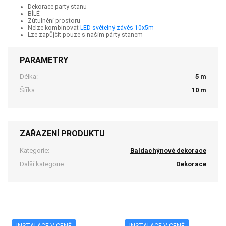
Dekorace party stanu
BÍLÉ
Zútulnění prostoru
Nelze kombinovat
LED světelný závěs 10x5m
Lze zapůjčit pouze s naším párty stanem
PARAMETRY
Délka:
5 m
Šířka:
10 m
ZAŘAZENÍ PRODUKTU
Kategorie:
Baldachýnové dekorace
Další kategorie:
Dekorace
INSTALACE V CENĚ
INSTALACE V CENĚ