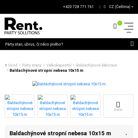
+420 728 771 761
CZ (Čeština)
│
Hledat
Úvod
Párty stany
Velkokapacitní
Baldachýnové dekorace
Baldachýnové stropní nebesa 10x15 m
Další
Baldachýnové stropní nebesa 10x15 m