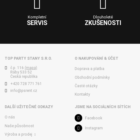
Kompletní
Dlouholeté
SERVIS
ZKUŠENOSTI
TOP PARTY STANY S.R.O.
O NAKUPOVÁNÍ & ÚČET
č.p. 116
(mapa)
Doprava a platba
Ráby 533 52
Česká republika
Obchodní podmínky
+420 728 771 761
Časté otázky
info@psrent.cz
Kontakty
DALŠÍ UŽITEČNÉ ODKAZY
JSME NA SOCIÁLNÍCH SÍTÍCH
O nás
Facebook
Naše působnost
Instagram
Výroba a prodej