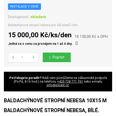
INSTALACE V CENĚ
Dostupnost:
skladem
Baldachýnové stropní nebesa pro šíři stanů 10m
15 000,00 Kč/ks/den
18 150,00 Kč s DPH
Jedná se o cenu za pronájem na 1 až 4 dny.
Poptat
Počet
Potřebujete poradit?
Rádi vám pomůžeme na zákaznické podpoře
(Po-Pá, 8-16 hod.) na telefonu
+420 728 771 761
nebo e-mailu
info@psrent.cz
.
BALDACHÝNOVÉ STROPNÍ NEBESA 10X15 M
BALDACHÝNOVÉ STROPNÍ NEBESA, BÍLÉ.